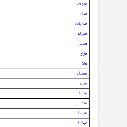
هتوف
هداد
هدايات
هدراء
هدنى
هزار
هلا
همساء
هناء
هنادة
هِند
هنيدة
هوادة