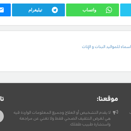
واتساب
تيليغرام
سماء للمواليد البنات و الإناث
موقعنا:
تا
لا يقدم التشخيص أو العلاج وجميع المعلومات الواردة فيه
هي لغرض التثقيف الصحي فقط ولا تغني عن مراجعة
واستشارة طبيب طفلك.