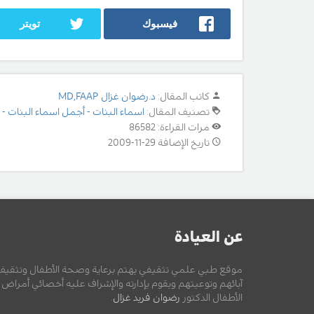
فيسبوك
تويتر
كاتب المقال:
د.رضوان غزال MD,FAAP
تصنيف المقال:
اسماء البنات - أجمل اسماء البنات - ا
مرات القراءة: 86582
تاريخ الإضافة 29-11-2009
عن العيادة
موقع طبي علمي تثقيفي يهتم برعاية وصحة الأطفال وتثقيف
آبائهم وتوعيتهم ويقوم بإدارته والإشراف عليه أخصائي أمراض
الأطفال الدكتور
رضوان فريد غزال
.