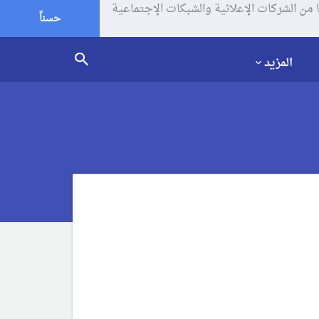
يف الإرتباط (الكوكيز) لتحليل زياراتك وإستخدامك للموقع و تتم مشاركة بعض المعلومات مع Google وغيرها من الشركات الإعلانية والشبكات الإجتماعية
حسناً
المزيد