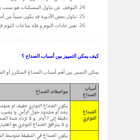
التوقف عن تناول المسكنات هو سبب ها
تناول بعض الأدوية قد يكون سبباً من أ
تغير عادات النوم و قلة ساعات النوم ق
جميع الحقوق محفوظة - عيادة طب الأطفال Copyright ©childclinic.net
كيف يمكن التمييز بين أسباب الصداع ؟
يمكن التمييز بين أهم أسباب الصداع المتكرر أو 
أسباب
مواصفات الصداع
الصداع
يكون الصداع التوتري خفيف او متوسط
الصداع
التوتري
دقيقة إلى 7 أيام , و لا تزداد
و لا يترافق الصداع التوتري مع الغثيان 
يكون الصداع في الشقيقة متوسط الشد