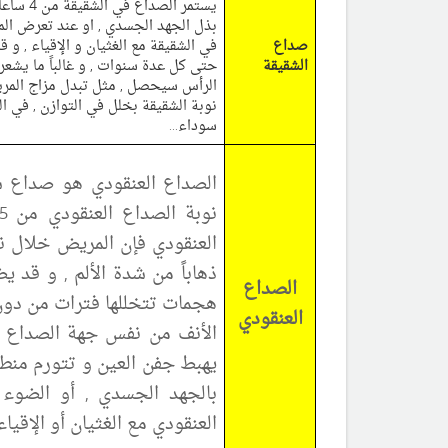
بذل الجهد الجسدي , او عند تعرض المر
صداع
في الشقيقة مع الغثيان و الإقياء , و 
الشقيقة
حتى كل عدة سنوات , و غالباً ما يشعر
الرأس سيحصل , مثل تبدل مزاج المريض
نوبة الشقيقة بخلل في التوازن , في ال
سوداء...
الصداع العنقودي هو صداع شد
العنقودي فإن المريض خلال ن
ذهاباً من شدة الألم , و قد 
الصداع
هجمات تتخللها فترات من دون
العنقودي
الأنف من نفس جهة الصداع ف
يهبط جفن العين و تتورم منطق
بالجهد الجسدي , أو الضوء ,
العنقودي مع الغثيان أو الإقياء.