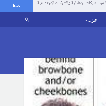
يف الإرتباط (الكوكيز) لتحليل زياراتك وإستخدامك للموقع و تتم مشاركة بعض المعلومات مع Google وغيرها من الشركات الإعلانية والشبكات الإجتماعية
حسناً
المزيد