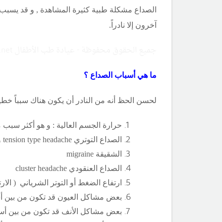
الصداع مشكلة طبية كثيرة المشاهدة , و قد يسبب ا
آخرون إلا نادراً.
جميع الحقوق محفوظة - عيادة طب الأطفال Copyright ©childclinic.net
ما هي أسباب الصداع ؟
لحسن الحظ أنه من النادر أن يكون هناك سبباً خطير
حرارة الجسم العالية : و هو أكثر سبب 
الصداع التوتري
tension type headache
و
الشقيقة
migraine
الصداع العنقودي
cluster headache
ارتفاع الضغط أو التوتر الشرياني ( الا
بعض مشاكل العيون قد تكون من بين أ
بعض مشاكل الأنف قد تكون من بين أس