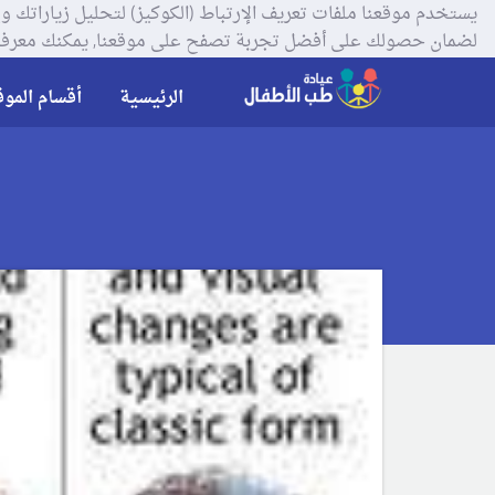
لضمان حصولك على أفضل تجربة تصفح على موقعنا, يمكنك معرفة
الرئيسية
أقسام الموق