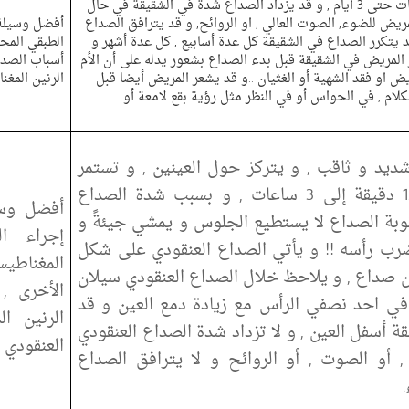
يستمر الصداع في الشقيقة من 4 ساعات حتى 3 أيام , و قد يزداد الصداع شدةً في الشقيقة في حال
يض للضوء, الصوت العالي , او الروائح, و قد يترافق الصداع
أفضل وسيلة
قد يتكرر الصداع في الشقيقة كل عدة أسابيع , كل عدة أشهر و
الطبقي المح
 المريض في الشقيقة قبل بدء الصداع بشعور يدله على أن الأم
أسباب الصدا
 او فقد الشهية أو الغثيان ..و قد يشعر المريض أيضا قبل
الرنين المغن
كلام , في الحواس أو في النظر مثل رؤية بقع لامعة أو
يد و ثاقب , و يتركز حول العينين , و تستمر
نوبة الصداع العنقودي من 15 دقيقة إلى 3 ساعات , و بسبب شدة الصداع
أفضل وسي
وبة الصداع لا يستطيع الجلوس و يمشي جيئةً و
إجراء ال
يضرب رأسه !! و يأتي الصداع العنقودي على شكل
المغناطيس
 صداع , و يلاحظ خلال الصداع العنقودي سيلان
الأخرى ,
ي احد نصفي الرأس مع زيادة دمع العين و قد
الرنين ا
ة أسفل العين , و لا تزداد شدة الصداع العنقودي
العنقودي
 أو الصوت , أو الروائح و لا يترافق الصداع