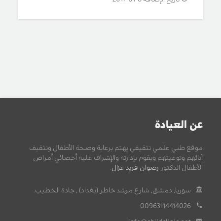
عن العيادة
موقع طبي علمي تثقيفي يهتم برعاية وصحة الأطفال وتثقيف
آبائهم وتوعيتهم ويقوم بإدارته والإشراف عليه أخصائي أمراض
الأطفال الدكتور
رضوان فريد غزال
.
سوريا, دمشق, شارع مرشد خاطر (بغداد) , جادة الخطيب.
00963114414026