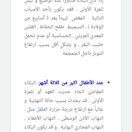
إذا كان البكاء متكرراً عند الرضيع و ليس
للمرة الأولى , فقد يكون بأحد الأسباب
التالية : المغص (يبدأ بعد 3 أسابيع من
الولادة ) , التسميط طفح الحفاظ , القلس
المعدي المريئي , الحساسية أو عدم تحمل
حليب البقر , و بشكلٍ أقل بسبب ارتفاع
التوتر داخل الجمجمة.
عند الأطفال اكبر من ثلاثة أشهر :
البكاء
المفاجئ الحاد حديث العهد أو للمرة
الأولى : قد يحدث بسبب حالة التهابية و
غالباً مع ارتفاع
درجة حرارة الطفل
مثل :
التهاب الأذن الوسطى , التهاب الأمعاء ,
التهاب المجاري البولية , و قد يكون البكاء