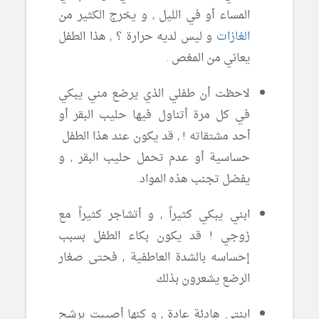
المساء أو في الليل , و يخرج الكثير من
الغازات
و ليس لديه حرارة ؟ , هذا الطفل
يعاني من المغص
.
لاحظت أن طفلي الذي يرضع مني يبكي
في كل مرة أتناول فيها حليب البقر أو
أحد مشتقاته ! , قد يكون عند هذا الطفل
حساسية أو عدم تحمل حليب البقر , و
يفضل تجنب هذه المواد.
ابني يبكي كثيراً , و أتشاجر كثيراً مع
زوجي ! قد يكون بكاء الطفل بسبب
إحساسه بالشدة العاطفية , فحتى صغار
الرضع يشعرون بذلك
ابنتي هادئة عادة , و كنها أصيبت برشح