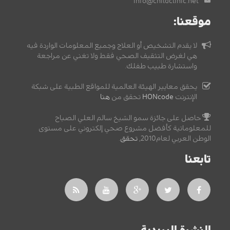
info@childclinic.net
موقعنا:
لا يقدم التشخيص أو العلاج وجميع المعلومات الواردة فيه
هي لغرض التثقيف الصحي فقط ولا تغني عن مراجعة
واستشارة طبيب طفلك.
يحقق معايير الهيئة العالمية للمواقع الطبية على شبكة
الإنترنت
HONcode
تحقق من
هنا
حاصل على جائزة سمو الشيخ سالم العلي الصباح
للمعلوماتية كأفضل مشروع صحي إلكتروني على مستوى
الوطن العربي لعام2010,
تحقق
.
تابعنا