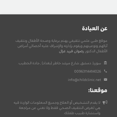
عن العيادة
موقع طبي علمي تثقيفي يهتم برعاية وصحة الأطفال وتثقيف
آبائهم وتوعيتهم ويقوم بإدارته والإشراف عليه أخصائي أمراض
الأطفال الدكتور
رضوان فريد غزال
.
سوريا, دمشق, شارع مرشد خاطر (بغداد) , جادة الخطيب.
00963114414026
info@childclinic.net
موقعنا:
لا يقدم التشخيص أو العلاج وجميع المعلومات الواردة فيه
هي لغرض التثقيف الصحي فقط ولا تغني عن مراجعة
واستشارة طبيب طفلك.