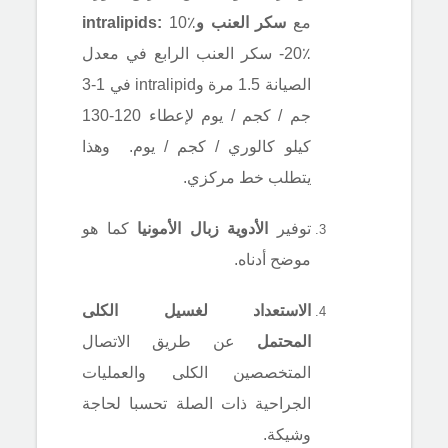
مع
سكر العنب وintralipids:
10٪
-20٪ سكر العنب الرابع في معدل
الصيانة 1.5 مرة وintralipid في 1-3
جم / كجم / يوم لإعطاء 120-130
كيلو كالوري / كجم / يوم.
وهذا
يتطلب خط مركزي.
توفير
الأدوية زبال الأمونيا
كما هو
موضح أدناه.
الاستعداد لغسيل الكلى
المحتمل
عن طريق الاتصال
المتخصصين الكلى والعمليات
الجراحية ذات الصلة تحسبا لحاجة
وشيكة.