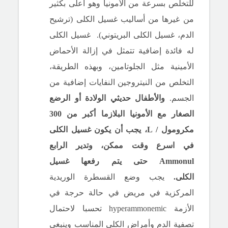
للتخلص بسرعة من الأمونيا وهو أعلى بكثير
من غيرها من أساليب غسيل الكلى (ترشيح
الدم، غسيل الكلى البريتوني).
غسيل الكلى
له فائدة إضافية تتمثل في إزالة الأحماض
الأمينية مثل الجلوتامين، وبهذه الطريقة،
التخلص من النيتروجين النفايات إضافية من
الجسم.
والأطفال حديثي الولادة أو الرضع
الصغار مع الأمونيا البلازما أكبر من 300
مكرومول / L، يجب أن يكون غسيل الكلى
في اسرع وقت ممكن، وتدير الرابع
Ammonul حتى يتم رفعها غسيل
الكلى.
يجب وضع القسطرة الوريدية
المركزية في مريض في حالة حرجة في
الأزمة hyperammonemic تحسبا لاحتمال
تصفية الدم وأمراض الكلى المناسب وينبغي