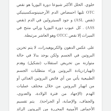
خلوي.
الخلل الأكثر شيوعا دورة اليوريا هو
نقص
OTC
تليها
احمضاض الدم الأرجينينوسكسينيكي
(نقص ASL)
و
جود السيترولين في الدم (نقص
ASS)
.
كل عيوب دورة اليوريا وراثي متنح في
الميراث إلا نقص OTCC وهو العاشر مرتبطة.
على عكس الدهون والكربوهيدرات، لا يتم تخزين
البروتين في الجسم ولكن يوجد بدلا في حالة
متوازنة من تحريض استقلاب (تشكيل) وهدم
(انهيار).زيادة البروتين وراء متطلبات الجسم
الطبيعية يأتي من أي فائض البروتين الغذائي أو
من انهيار البروتين من خلال مختلف عمليات
الهدم (الإجهاد من فترة الولادة، والعدوى،
والجفاف، والإصابة، أو الجراحة).
يتم تقسيم
الأحماض الأمينية المحررة من البروتين الزائد