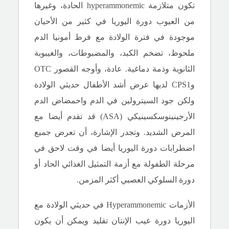
تكون متلازمة hyperammonemic الحادة، وغيرها
من العيوب دورة اليوريا في كثير من الأحيان
موجودة في فترة الولادة مع فرط أمونيا الدم
ملحوظ، تضخم الكبد، والمضبوطات، والغيبوبة
الثانوية وذمة دماغية.
عادة، وأوجه القصور OTC
وCPS1 لديها عرض أشد الأطفال حديثي الولادة
ولكن جود السيترولين في الدم واحمضاض الدم
الأرجينينوسكسينيكي (ASA) قد تقدم أيضا مع
المرض الشديد.
وتجدر الإشارة، أن تعرض جميع
اضطرابات دورة اليوريا أيضا في وقت لاحق في
مرحلة الطفولة مع أزمة التمثيل الغذائي الحاد أو
دورة السلوكي العصبي أكثر المزمن.
الأزمات Hyperammonemic في حديثي الولادة مع
اليوريا دورة عيب الإنتان تقليد ويمكن أن يكون