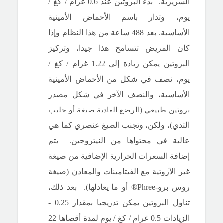
السريرية.
بدء البروتين عند 0.6 غرام / كغ /
يوم، وتدار باسم الأحماض الأمينية
الأساسية.
بعد 488 ساعة من هذا النظام وإذا
كان المريض تتسامح هذا جيدا، وتركيز
البروتين يمكن زيادة إلى 1.22 غرام / كغ /
يوم، نصف في شكل من الأحماض الأمينية
الأساسية، والنصف الآخر في شكل مصدر
بروتين طبيعي (الرضع العادية صيغة أو حليب
الثدي)، ولكن، وتجنب الصيغ عنصري كما هي
عالية في محتواها من النيتروجين.
يتم
إضافة السعرات الحرارية الإضافية من صيغة
غير الآزوتية مع الفيتامينات والمعادن (صيغة
روس برو-Phree® أو ما يعادلها).
بعد ذلك،
تناول البروتين يمكن تدريجيا بمقدار 0.25 -
الزيادات 0.5 غرام / كغ / يوم لمدة أقصاها 22