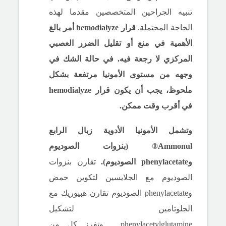
تنبيه الجراحين المتخصصين مقدما لهذه
الحاجة المحتملة.
قرار hemodialyze أمر بالغ
الأهمية في منع أو تقليل الضرر العصبي
المركزي لا رجعة فيه.
في حالة الشك في
وجهه من مستوى الأمونيا مرتفعة بشكل
ملحوظ، يجب أن يكون قرار hemodialyze
في أقرب وقت ممكن.
وتشمل الأمونيا الأدوية زبال الرابع
Ammonul® (بنزوات الصوديوم
وphenylacetate الصوديوم).
تقارن بنزوات
الصوديوم مع الجلايسين لتكوين حمض
وphenylacetate الصوديوم تقارن هبيوريك مع
الجلوتامين لتشكيل
phenylacetylglutamine.
وتفرز كل من