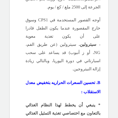
الجرعة إلى 2500 ملغ / كغ / يوم.
أوجه القصور المستخدمة في CPS1 وسوق
خارج المقصورة عندما يكون الطفل قادرا
على أن يكون تغذية معوية
-
سيترولين.
سيترولين (عن طريق الفم،
NG، أو ز أنبوب) قد يساعد على سحب
اسبارتاتي في دورة اليوريا، وبالتالي زيادة
إزالة النيتروجين.
B. تحسين السعرات الحراريه
بتخفيض معدل
الاستقلاب :
* ينبغي أن يخطط له
ذ
ا النظام الغذائي
بالتعاون مع اختصاصي تغذية التمثيل الغذائي