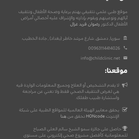
موقع طبي علمي تثقيفي يهتم برعاية وصحة الأطفال وتثقيف
آبائهم وتوعيتهم ويقوم بإدارته والإشراف عليه أخصائي أمراض
الأطفال الدكتور
رضوان فريد غزال
.
سوريا, دمشق, شارع مرشد خاطر (بغداد) , جادة الخطيب.
00963114414026
info@childclinic.net
موقعنا:
لا يقدم التشخيص أو العلاج وجميع المعلومات الواردة فيه
هي لغرض التثقيف الصحي فقط ولا تغني عن مراجعة
واستشارة طبيب طفلك.
يحقق معايير الهيئة العالمية للمواقع الطبية على شبكة
الإنترنت
HONcode
تحقق من
هنا
حاصل على جائزة سمو الشيخ سالم العلي الصباح
للمعلوماتية كأفضل مشروع صحي إلكتروني على مستوى