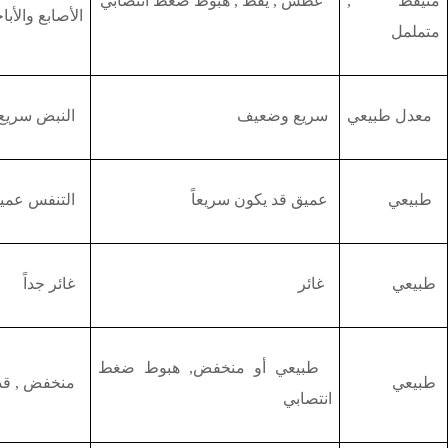
متيقظ ,
عطش , يقظ , هبوط ضغط انتصابي
الأصابع والأ
متململ
معدل طبيعي
سريع وضعيف
النبض سريع ,
طبيعي
عميق قد يكون سريعاً
التنفس عمي
طبيعي
غائر
غائر جداً
طبيعي أو منخفض, هبوط ضغط
طبيعي
منخفض , قد 
انتصابي