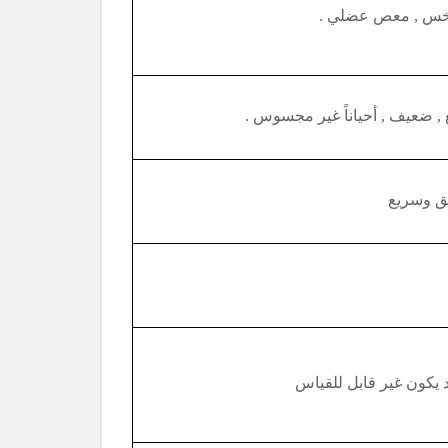
باخس , معص عضلي .
 ضعيف , أحياناً غير مجسوس .
ق وسريع
يكون غير قابل للقياس