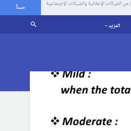
يف الإرتباط (الكوكيز) لتحليل زياراتك وإستخدامك للموقع و تتم مشاركة بعض المعلومات مع Google وغيرها من الشركات الإعلانية والشبكات الإجتماعية
حسناً
المزيد