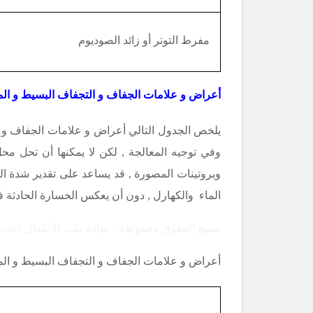
مفرط التوتر أو زائد الصوديوم
أعراض و علامات الجفاف و التجفاف البسيط و الم
يلخص الجدول التالي أعراض و علامات الجفاف و ا
وفي توجيه المعالجة , لكن لا يمكنها أن تحل محل
وبروتينات المصورة , قد يساعد على تقدير شدة ا
الماء والكهارل , دون أن يعكس الخسارة الحادثة
جميع الحقوق محفوظة - عيادة طب الأطفال Copyright ©childclinic.net
أعراض و علامات الجفاف و التجفاف البسيط و المت