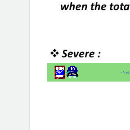
ق هنا
.