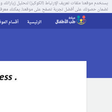
لضمان حصولك على أفضل تجربة تصفح على موقعنا, يمكنك معرفة
الرئيسية
أقسام الموق