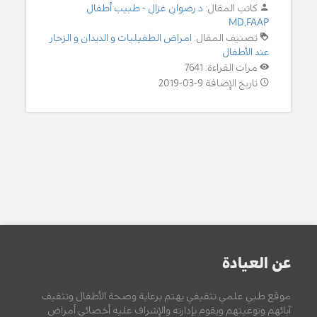
كاتب المقال:
د.رضوان غزال - طبيب أطفال
MD,FAAP
تصنيف المقال:
امراض الطفيليات و الديدان و الزحار
عند الأطفال
مرات القراءة: 7641
تاريخ الإضافة 9-03-2019
عن العيادة
موقع طبي علمي تثقيفي يهتم برعاية وصحة الأطفال وتثقيف
آبائهم وتوعيتهم ويقوم بإدارته والإشراف عليه أخصائي أمراض