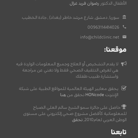
الأطفال الدكتور
رضوان فريد غزال
.
سوريا, دمشق, شارع مرشد خاطر (بغداد) , جادة الخطيب.
00963114414026
info@childclinic.net
موقعنا:
لا يقدم التشخيص أو العلاج وجميع المعلومات الواردة فيه
هي لغرض التثقيف الصحي فقط ولا تغني عن مراجعة
واستشارة طبيب طفلك.
يحقق معايير الهيئة العالمية للمواقع الطبية على شبكة
الإنترنت
HONcode
تحقق من
هنا
حاصل على جائزة سمو الشيخ سالم العلي الصباح
للمعلوماتية كأفضل مشروع صحي إلكتروني على مستوى
الوطن العربي لعام2010,
تحقق
.
تابعنا