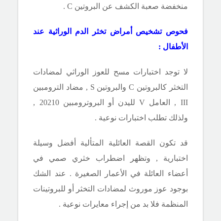
منخفضة صعبة الكشف عن البروتين
C .
فحوص تشخيص أمراض تخثر الدم الوراثية عند
الأطفال :
لا توجد اختبارات مسح للعوز الوراثي لمضادات
التخثر كالبروتين
C
والبروتين
S
, مضاد الترومبين
III ,
العامل
V
لليدن أو البروترومبين 20210 ,
ولذلك تطلب اختبارات نوعية .
قد تكون القصة العائلية المتألية أفضل وسيلة
اختبارية , وتظهر اضطراب خثري صمي في
أعضاء العائلة في الأعمار الصغيرة . عند الشك
بوجود عوز موروث لمضادات التخثر أو للبروتينات
المنظمة فلا بد من إجراء معايرات نوعية .