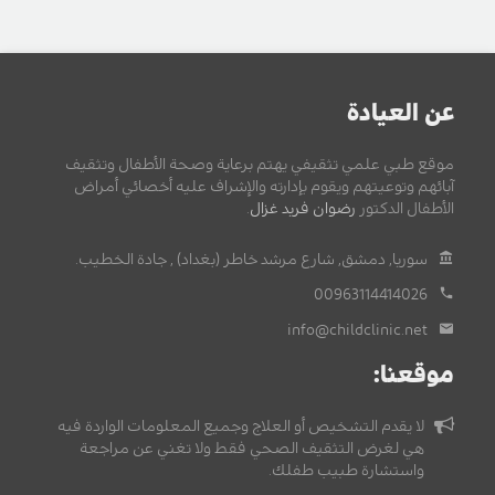
عن العيادة
موقع طبي علمي تثقيفي يهتم برعاية وصحة الأطفال وتثقيف
آبائهم وتوعيتهم ويقوم بإدارته والإشراف عليه أخصائي أمراض
الأطفال الدكتور
رضوان فريد غزال
.
سوريا, دمشق, شارع مرشد خاطر (بغداد) , جادة الخطيب.
00963114414026
info@childclinic.net
موقعنا:
لا يقدم التشخيص أو العلاج وجميع المعلومات الواردة فيه
هي لغرض التثقيف الصحي فقط ولا تغني عن مراجعة
واستشارة طبيب طفلك.