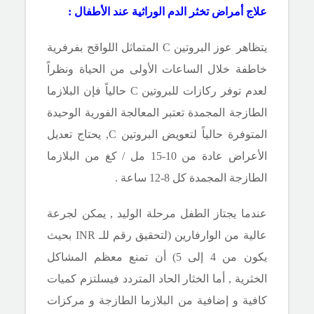
علاج أمراض تخثر الدم الوراثية عند الأطفال :
يتظاهر عوز البروتين
C
المتماثل اللواقح بفرفرية
خاطفة خلال الساعات الأولى من الحياة ونظراً
لعدم توفر ركازات للبروتين
C
حالياً فإن البلازما
الطازجة المجمدة تعتبر المعالجة الفورية الوحيدة
المتوفرة حالياً لتعويض البروتين
C,
يحتاج تعديل
الأعراض عادة من 10-15 مل
/
كغ من البلازما
الطازجة المجمدة كل 8-12 ساعة .
عندما يجتاز الطفل مرحلة الوليد , يمكن لجرعة
عالية من الوارفارين (لتحقيق رقم للـ
INR
بحيث
يكون من 4 إلى 5
) أن تمنع معظم المشاكل
الخثرية , أما الخثار الحاد المتردد فيسلتزم كميات
كافية و إضافية من البلازما الطازجة و مركزات