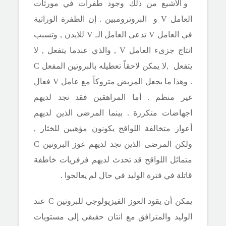
و الأشيع من ذلك وجود طفرات في مورثات
العامل
V
و البروترومبين . إن الطفرة الوراثية
في العامل
V
تدعى العامل الـ
V
للايدن , وتسبب
انتاج جزىء العامل
V ,
والذي عندما يتفعل , لا
يتفعل ,لا يمكن لاحقاً تعطيله بالبروتين المفعل
C
.
وهذا ما يجعل المريض متروكاً مع عامل
V
فعال
غير منظم . أما المراهقين فقد نجد لديهم
اجهاضات متكررة . بينما المرضى الذين لديهم
أعواز متخالفة اللواقح يكونون مؤهبين للخثار ,
ولكن المرضى الذين نجد لديهم عوز البروتين
C
متماثل اللواقح قد تحدث لديهم فرفريات خاطفة
قاتلة في فترة الوليد في حال لم يعالجوا .
يمكن أن يقود العوز الفيزيولوجي للبروتين
C
عند
الوليد والمترافق مع انتان حقيقي إلى مستويات